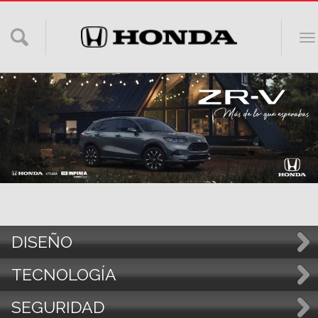
Buscar
TO
en
NA
el
sitio
DISEÑO
TECNOLOGÍA
SEGURIDAD